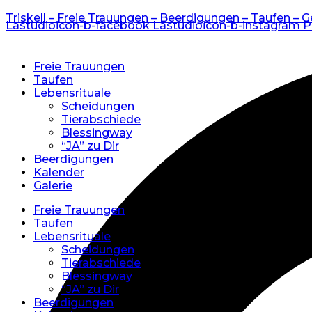
Triskell – Freie Trauungen – Beerdigungen – Taufen – G
Lastudioicon-b-facebook
Lastudioicon-b-instagram
P
Freie Trauungen
Taufen
Lebensrituale
Scheidungen
Tierabschiede
Blessingway
“JA” zu Dir
Beerdigungen
Kalender
Galerie
Freie Trauungen
Taufen
Lebensrituale
Scheidungen
Tierabschiede
Blessingway
“JA” zu Dir
Beerdigungen