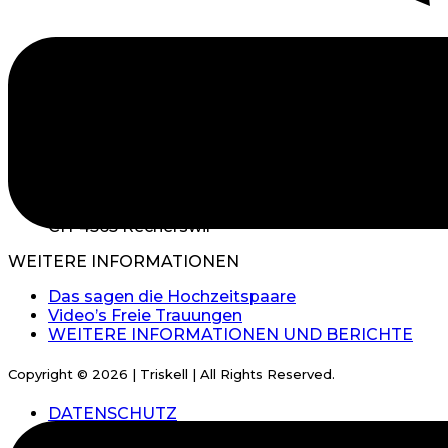
Kontakt
+41 (0)79 738 59 94
info@triskell.ch
TRISKELL Lifestyle GmbH Hauptstrasse 26
CH-4565 Recherswil
WEITERE INFORMATIONEN
Das sagen die Hochzeitspaare
Video’s Freie Trauungen
WEITERE INFORMATIONEN UND BERICHTE
Copyright © 2026 | Triskell | All Rights Reserved.
DATENSCHUTZ
IMPRESSUM