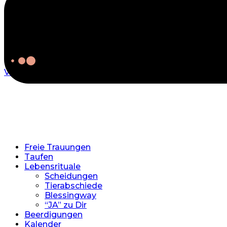
Start typing and press Enter to search
View more
Freie Trauungen
Taufen
Lebensrituale
Scheidungen
Tierabschiede
Blessingway
“JA” zu Dir
Beerdigungen
Kalender