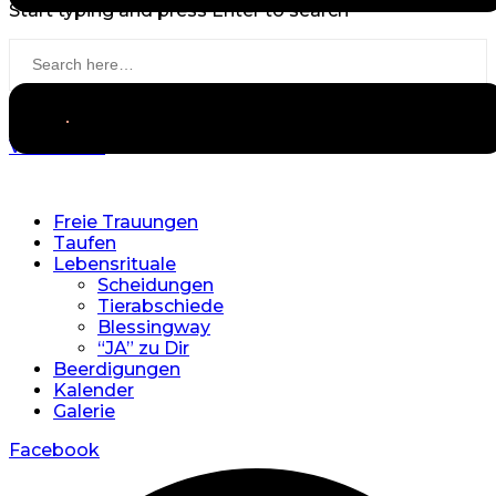
Start typing and press Enter to search
View more
Freie Trauungen
Taufen
Lebensrituale
Scheidungen
Tierabschiede
Blessingway
“JA” zu Dir
Beerdigungen
Kalender
Galerie
Facebook