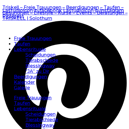
Triskell – Freie Trauungen – Beerdigungen – Taufen –
Lastudioicon-b-facebook
Lastudioicon-b-instagram
Gesundheit – Lifestyle – Kurse – Events – Beratungen –
Pinterest
TRISKELL | Solothurn
Freie Trauungen
Taufen
Lebensrituale
Scheidungen
Tierabschiede
Blessingway
“JA” zu Dir
Beerdigungen
Kalender
Galerie
Freie Trauungen
Taufen
Lebensrituale
Scheidungen
Tierabschiede
Blessingway