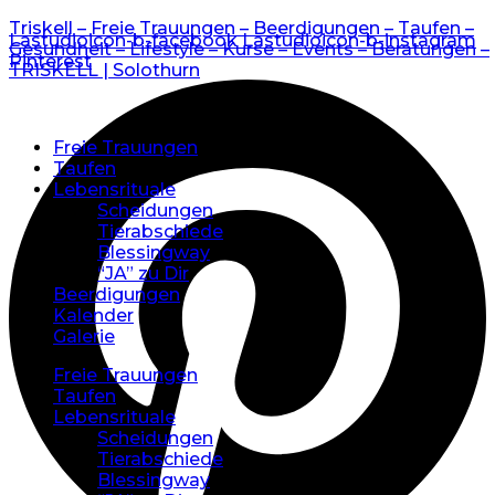
Triskell – Freie Trauungen – Beerdigungen – Taufen –
Lastudioicon-b-facebook
Lastudioicon-b-instagram
Gesundheit – Lifestyle – Kurse – Events – Beratungen –
Pinterest
TRISKELL | Solothurn
Freie Trauungen
Taufen
Lebensrituale
Scheidungen
Tierabschiede
Blessingway
“JA” zu Dir
Beerdigungen
Kalender
Galerie
Freie Trauungen
Taufen
Lebensrituale
Scheidungen
Tierabschiede
Blessingway