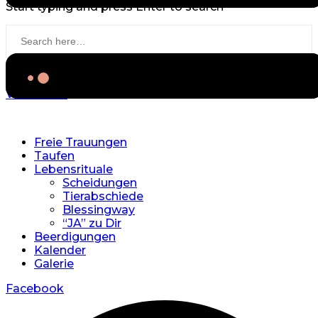
Start typing and press Enter to search
View more
Freie Trauungen
Taufen
Lebensrituale
Scheidungen
Tierabschiede
Blessingway
“JA” zu Dir
Beerdigungen
Kalender
Galerie
Facebook