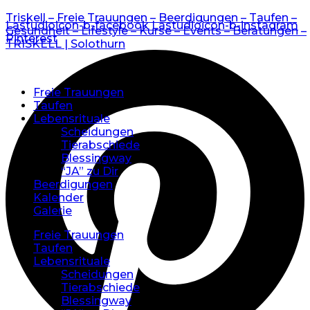
Triskell – Freie Trauungen – Beerdigungen – Taufen –
Lastudioicon-b-facebook
Lastudioicon-b-instagram
Gesundheit – Lifestyle – Kurse – Events – Beratungen –
Pinterest
TRISKELL | Solothurn
Freie Trauungen
Taufen
Lebensrituale
Scheidungen
Tierabschiede
Blessingway
“JA” zu Dir
Beerdigungen
Kalender
Galerie
Freie Trauungen
Taufen
Lebensrituale
Scheidungen
Tierabschiede
Blessingway