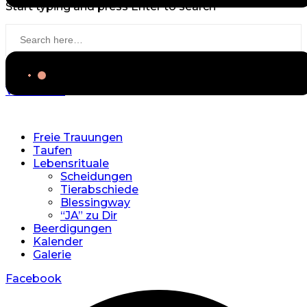
Start typing and press Enter to search
View more
Freie Trauungen
Taufen
Lebensrituale
Scheidungen
Tierabschiede
Blessingway
“JA” zu Dir
Beerdigungen
Kalender
Galerie
Facebook