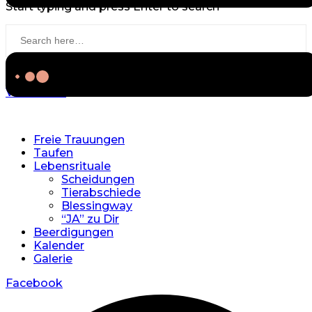
Start typing and press Enter to search
View more
Freie Trauungen
Taufen
Lebensrituale
Scheidungen
Tierabschiede
Blessingway
“JA” zu Dir
Beerdigungen
Kalender
Galerie
Facebook