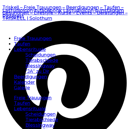
Triskell – Freie Trauungen – Beerdigungen – Taufen –
Lastudioicon-b-facebook
Lastudioicon-b-instagram
Gesundheit – Lifestyle – Kurse – Events – Beratungen –
Pinterest
TRISKELL | Solothurn
Freie Trauungen
Taufen
Lebensrituale
Scheidungen
Tierabschiede
Blessingway
“JA” zu Dir
Beerdigungen
Kalender
Galerie
Freie Trauungen
Taufen
Lebensrituale
Scheidungen
Tierabschiede
Blessingway