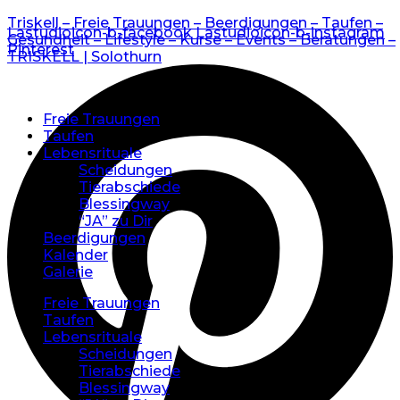
Triskell – Freie Trauungen – Beerdigungen – Taufen –
Lastudioicon-b-facebook
Lastudioicon-b-instagram
Gesundheit – Lifestyle – Kurse – Events – Beratungen –
Pinterest
TRISKELL | Solothurn
Freie Trauungen
Taufen
Lebensrituale
Scheidungen
Tierabschiede
Blessingway
“JA” zu Dir
Beerdigungen
Kalender
Galerie
Freie Trauungen
Taufen
Lebensrituale
Scheidungen
Tierabschiede
Blessingway