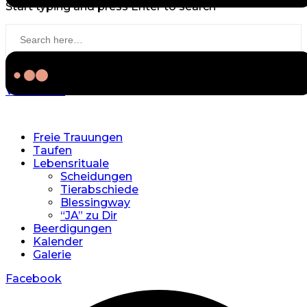
Start typing and press Enter to search
View more
Freie Trauungen
Taufen
Lebensrituale
Scheidungen
Tierabschiede
Blessingway
“JA” zu Dir
Beerdigungen
Kalender
Galerie
Facebook